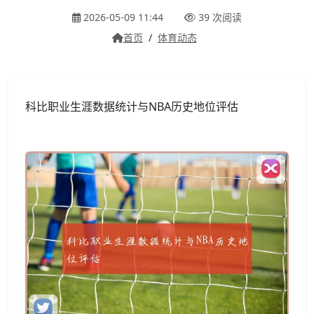
2026-05-09 11:44
39 次阅读
首页
/
体育动态
科比职业生涯数据统计与NBA历史地位评估