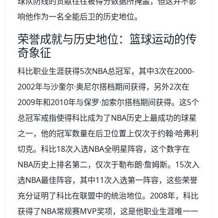
球队防线的贡献往往被得分数据所掩盖，但这并不影
响他作为一名全能后卫的历史地位。
荣誉成就与历史地位：篮球运动的传
奇象征
科比职业生涯获得5次NBA总冠军，其中3次在2000-
2002年与沙奎尔·奥尼尔搭档期间获得，另外2次在
2009年和2010年与保罗·加索尔搭档期间获得。这5个
总冠军戒指使得科比成为了NBA历史上最成功的球星
之一，他的冠军数量在后卫位置上仅次于约翰·哈弗利
切克。科比18次入选NBA全明星阵容，这个数字在
NBA历史上排名第二，仅次于勒布朗·詹姆斯。15次入
选NBA最佳阵容，其中11次入选第一阵容，这些荣誉
充分证明了科比在联盟中的统治地位。2008年，科比
获得了NBA常规赛MVP奖项，这是他职业生涯唯一一