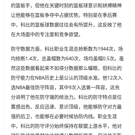
的篮板手，但他在关键时刻的篮板球意识和拼搏精神
让他能够在篮板争夺中占据优势。特别是在季后赛
中，科比的篮板球数据往往会有所提升，这反映了他
在大场面中的专注度和竞争欲望。
防守数据方面，科比职业生涯总抢断数为1944次，场
均抢断1.4次，总盖帽数为640次，场均盖帽0.5次。虽
然这些数据看起来不如得分数据那么耀眼，但科比的
防守能力在NBA历史上是公认的顶级水准。他12次入
选NBA最佳防守阵容，其中9次入选第一阵容，这充
分说明了他在防守端的统治力。科比的防守特点是位
置感出色、反应迅速、意识顶级，他能够防守对方最
强的后卫，也能够在必要时候协防内线。职业生涯
中，科比的防守评分始终保持在联盟上游水平，他对