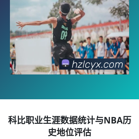
科比职业生涯数据统计与NBA历
史地位评估