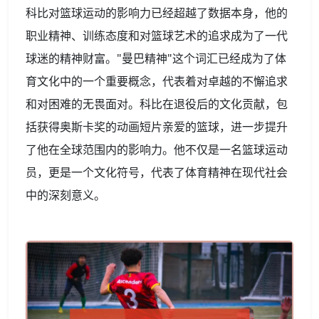
科比对篮球运动的影响力已经超越了数据本身，他的
职业精神、训练态度和对篮球艺术的追求成为了一代
球迷的精神财富。"曼巴精神"这个词汇已经成为了体
育文化中的一个重要概念，代表着对卓越的不懈追求
和对困难的无畏面对。科比在退役后的文化贡献，包
括获得奥斯卡奖的动画短片亲爱的篮球，进一步提升
了他在全球范围内的影响力。他不仅是一名篮球运动
员，更是一个文化符号，代表了体育精神在现代社会
中的深刻意义。