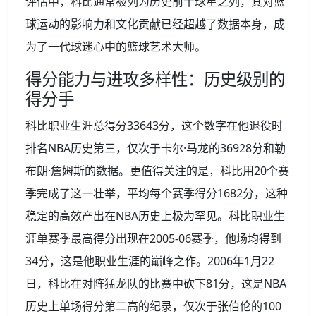
评估中，科比通常被列为历史前十球星之列，其对篮
球运动的影响力和文化贡献已经超越了数据本身，成
为了一代球迷心中的篮球艺术大师。
得分能力与进攻多样性：历史级别的
得分手
科比职业生涯总得分33643分，这个数字在他退役时
排名NBA历史第三，仅次于卡尔·马龙的36928分和勒
布朗·詹姆斯的数据。更值得关注的是，科比用20个赛
季完成了这一壮举，平均每个赛季得分1682分，这种
稳定的高效产出在NBA历史上极为罕见。科比职业生
涯单赛季最高得分出现在2005-06赛季，他场均得到
34分，这是他职业生涯的巅峰之作。2006年1月22
日，科比在对阵猛龙队的比赛中砍下81分，这是NBA
历史上单场得分第二高的纪录，仅次于张伯伦的100