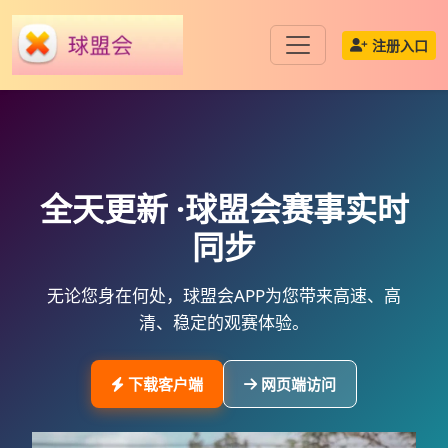
注册入口
全天更新 ·
球盟会
赛事实时
同步
无论您身在何处，
球盟会APP
为您带来高速、高
清、稳定的观赛体验。
下载客户端
网页端访问